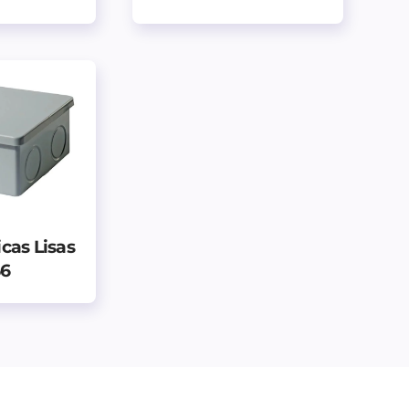
icas Lisas
56