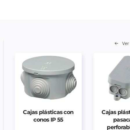
Ver
Cajas plásticas con
Cajas plás
conos IP 55
pasac
perforab