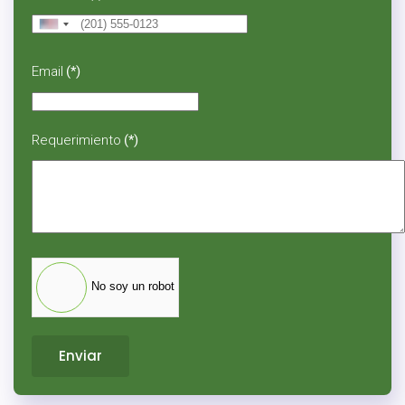
United
States
+1
Email
(*)
Requerimiento
(*)
No soy un robot
Enviar