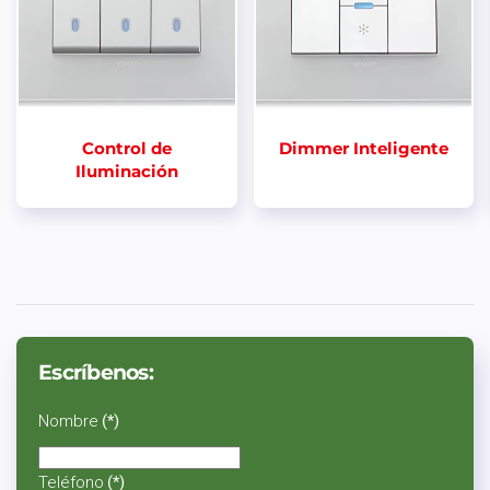
Control de
Dimmer Inteligente
Iluminación
Escríbenos:
Nombre
(*)
Teléfono
(*)