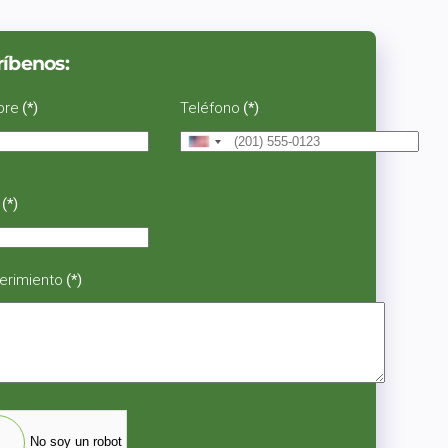
ríbenos:
bre
(*)
Teléfono
(*)
United
States
+1
(*)
erimiento
(*)
Centro de Carga
Kit de fijación a
Sobrepuesto Riel
pared
Din 3 puntos
No soy un robot