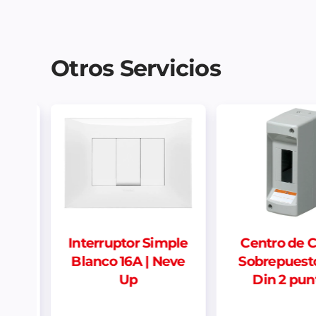
Otros Servicios
erruptor Simple
Centro de Carga
anco 16A | Neve
Sobrepuesto Riel
Up
Din 2 puntos