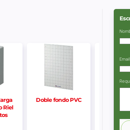
Esc
Nom
Email
Requ
Doble fondo PVC
Interruptor Simple
Negro 16A | Neve
Up