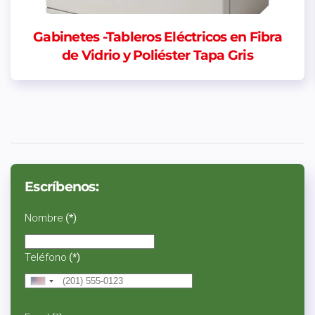
Gabinetes -Tableros Eléctricos en Fibra
de Vidrio y Poliéster Tapa Gris
Escríbenos:
Nombre
(*)
Teléfono
(*)
United
States