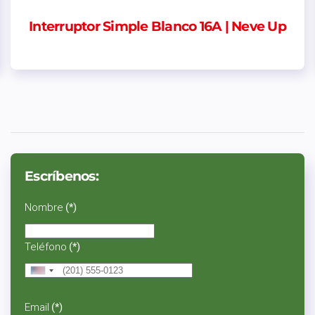
Interruptor Simple Blanco 16A | Neve Up
Escríbenos:
Nombre
(*)
Teléfono
(*)
United
States
+1
Email
(*)