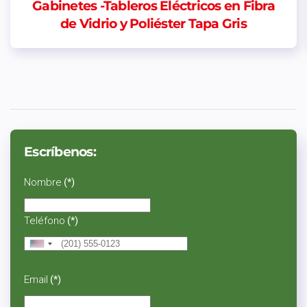
Gabinetes -Tableros Eléctricos en Fibra
de Vidrio y Poliéster Tapa Gris
Escríbenos:
Nombre
(*)
Teléfono
(*)
United
States
+1
Email
(*)