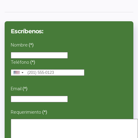
Escríbenos:
Nombre
(*)
Teléfono
(*)
United
States
+1
Email
(*)
Requerimiento
(*)