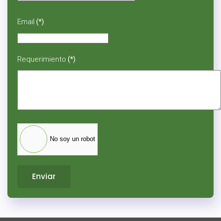
States
+1
Email
(*)
Requerimiento
(*)
No soy un robot
Enviar