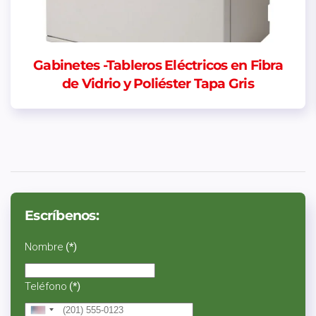
Gabinetes -Tableros Eléctricos en Fibra
de Vidrio y Poliéster Tapa Gris
Escríbenos:
Nombre
(*)
Teléfono
(*)
United