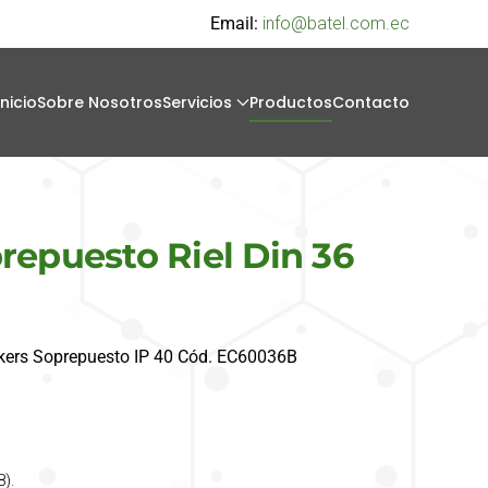
Email:
info@batel.com.ec
Inicio
Sobre Nosotros
Servicios
Productos
Contacto
repuesto Riel Din 36
akers Soprepuesto IP 40 Cód. EC60036B
8).