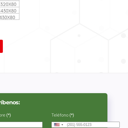
ríbenos:
bre
(*)
Teléfono
(*)
United