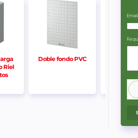
Email
Requ
o PVC
Interruptor Simple
Centro d
Negro 16A | Neve
Sobrepues
Up
Din 3 p