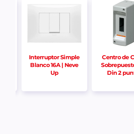
mple
Centro de Carga
Doble fond
eve
Sobrepuesto Riel
Din 2 puntos