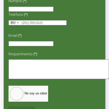
Nombre
(*)
Teléfono
(*)
United
States
+1
Email
(*)
Requerimiento
(*)
No soy un robot