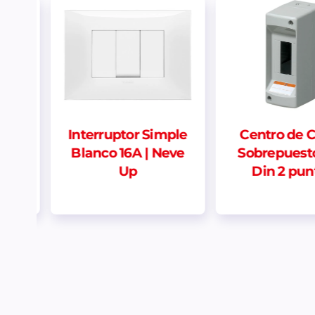
mple
Centro de Carga
Doble fond
eve
Sobrepuesto Riel
Din 2 puntos