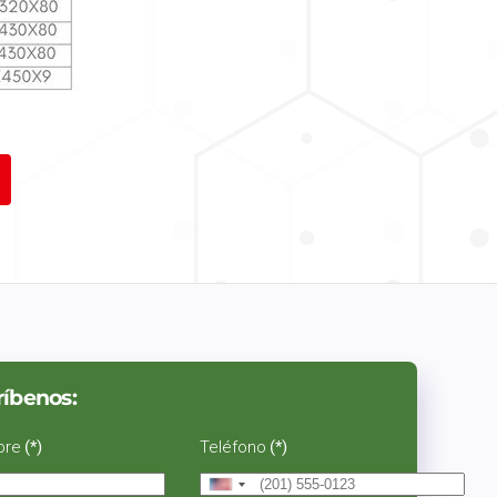
ríbenos:
bre
(*)
Teléfono
(*)
United