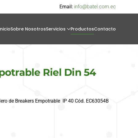
Email:
info@batel.com.ec
Inicio
Sobre Nosotros
Servicios
Productos
Contacto
otrable Riel Din 54
blero de Breakers Empotrable IP 40 Cód. EC63054B