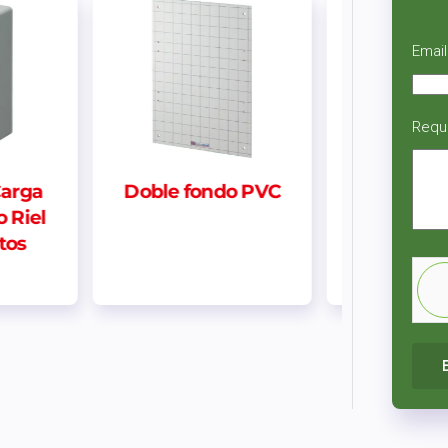
Email
Requ
o PVC
Interruptor Simple
Centro d
Negro 16A | Neve
Sobrepues
Up
Din 3 p