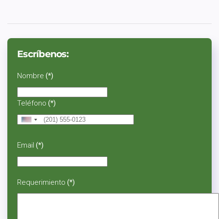
Escríbenos:
Nombre
(*)
Teléfono
(*)
United
States
+1
Email
(*)
Requerimiento
(*)