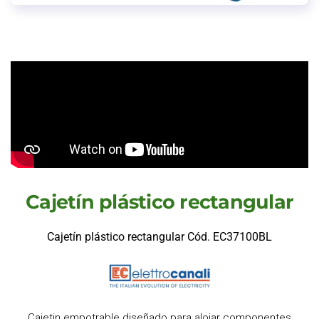
Cajetín plástico rectangular
Cajetín plástico rectangular Cód. EC37100BL
Cajetin empotrable diseñado para alojar componentes