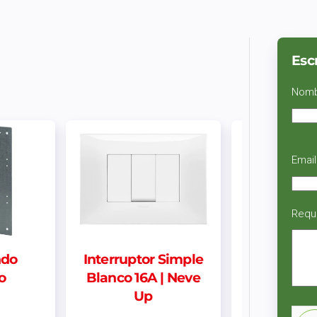
Esc
Nom
Email
Requ
ndo
Interruptor Simple
Centro d
o
Blanco 16A | Neve
Sobrepues
Up
Din 2 p