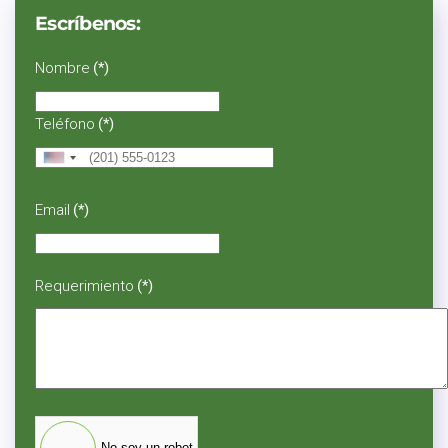
Escríbenos:
Nombre
(*)
Teléfono
(*)
United
States
+1
Email
(*)
Requerimiento
(*)
No soy un robot