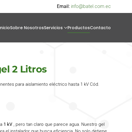
Email:
info@batel.com.ec
Inicio
Sobre Nosotros
Servicios
Productos
Contacto
el 2 Litros
nentes para aislamiento eléctrico hasta 1 kV Cód.
ta
1 kV
, pero tan claro que parece agua. Nuestro gel
ra el instalador que busca eficiencia. No solo detiene