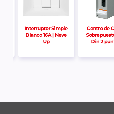
mple
Centro de Carga
Doble fond
eve
Sobrepuesto Riel
Din 2 puntos