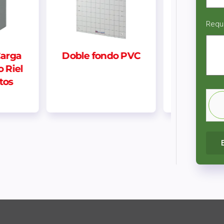
Requ
o PVC
Interruptor Simple
Centro d
Negro 16A | Neve
Sobrepues
Up
Din 3 p