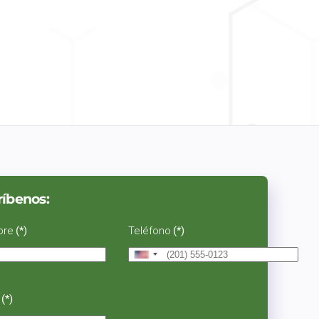
ríbenos:
bre
(*)
Teléfono
(*)
United
States
+1
(*)