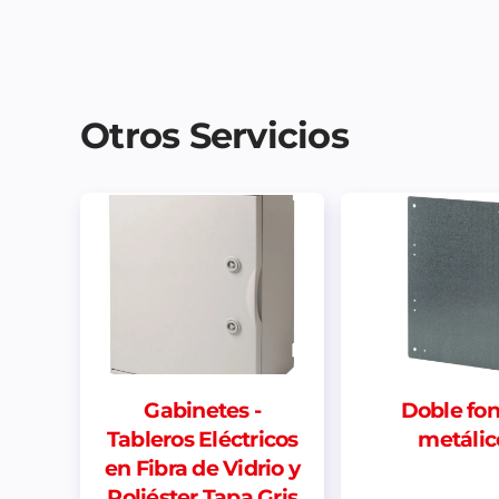
Otros Servicios
Doble fondo
Interruptor 
icos
metálico
Blanco 16A 
io y
Up
Gris