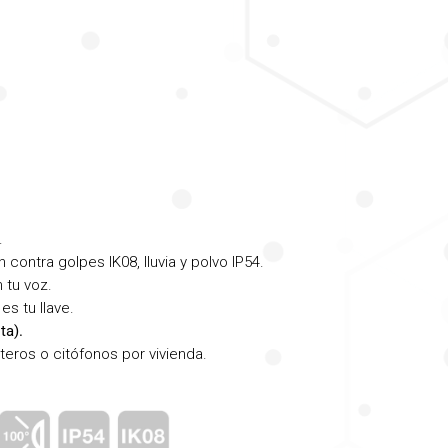
.
ontra golpes IK08, lluvia y polvo IP54.
 tu voz.
es tu llave.
ta).
teros o citófonos por vivienda.