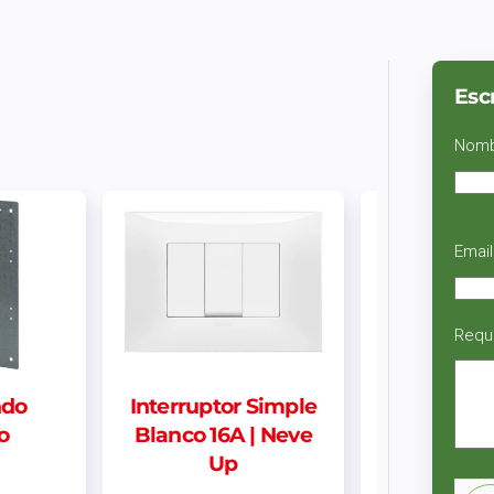
Esc
Nom
Email
Requ
Simple
Centro de Carga
Doble fo
| Neve
Sobrepuesto Riel
Din 2 puntos