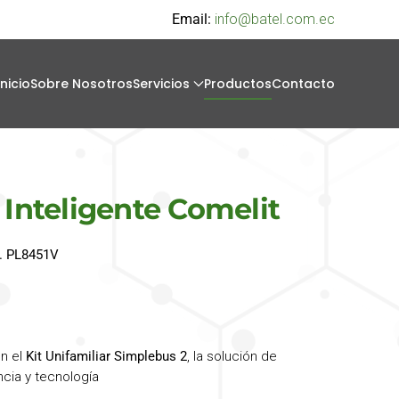
Email:
info@batel.com.ec
Inicio
Sobre Nosotros
Servicios
Productos
Contacto
 Inteligente Comelit
d. PL8451V
on el
Kit Unifamiliar Simplebus 2
, la solución de
cia y tecnología